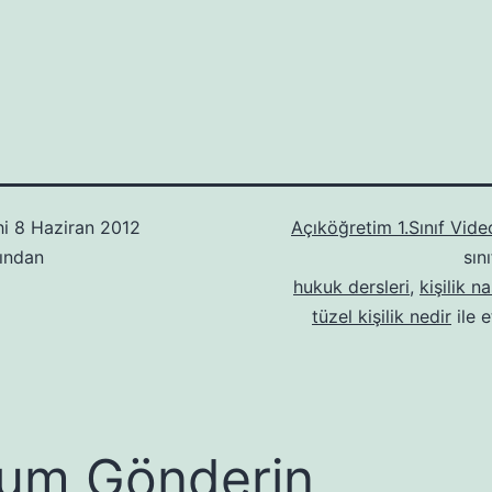
hi
8 Haziran 2012
Açıköğretim 1.Sınıf Video
ından
sın
hukuk dersleri
,
kişilik n
tüzel kişilik nedir
ile e
um Gönderin