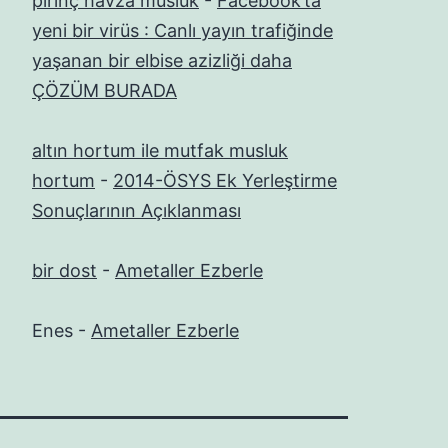
pirinç havza musluk
-
Facebook’ta
yeni bir virüs : Canlı yayın trafiğinde
yaşanan bir elbise azizliği daha
ÇÖZÜM BURADA
altın hortum ile mutfak musluk
hortum
-
2014-ÖSYS Ek Yerleştirme
Sonuçlarının Açıklanması
bir dost
-
Ametaller Ezberle
Enes
-
Ametaller Ezberle