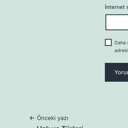
İnternet s
Daha s
adresi
Yazı
Önceki yazı