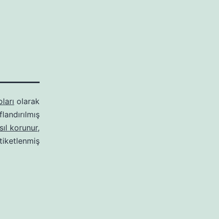
ları
olarak
ıflandırılmış
asıl korunur
,
tiketlenmiş