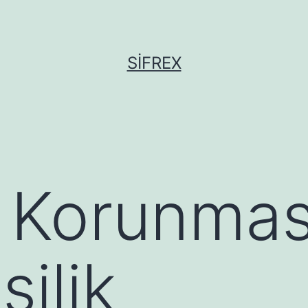
SIFREX
in Korunmas
şilik