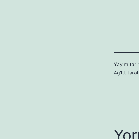
Yayım tari
4g1tt
taraf
Yor