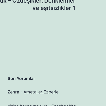
ik – Özdeşikler, Denklemler
ve eşitsizlikler 1
Son Yorumlar
Zehra
-
Ametaller Ezberle