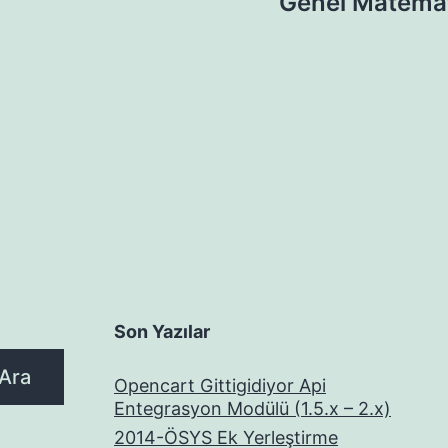
Genel Matemat
Son Yazılar
Ara
Opencart Gittigidiyor Api
Entegrasyon Modülü (1.5.x – 2.x)
2014-ÖSYS Ek Yerleştirme