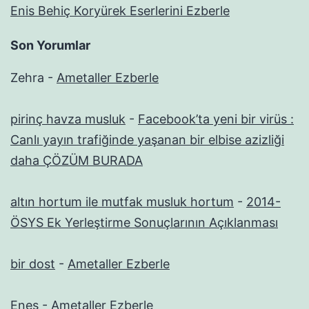
Enis Behiç Koryürek Eserlerini Ezberle
Son Yorumlar
Zehra
-
Ametaller Ezberle
pirinç havza musluk
-
Facebook’ta yeni bir virüs :
Canlı yayın trafiğinde yaşanan bir elbise azizliği
daha ÇÖZÜM BURADA
altın hortum ile mutfak musluk hortum
-
2014-
ÖSYS Ek Yerleştirme Sonuçlarının Açıklanması
bir dost
-
Ametaller Ezberle
Enes
-
Ametaller Ezberle