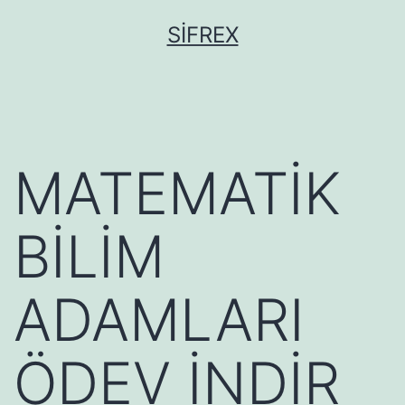
İçeriğe
SIFREX
geç
MATEMATİK
BİLİM
ADAMLARI
ÖDEV İNDİR