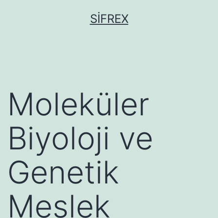
İçeriğe
SIFREX
geç
Moleküler
Biyoloji ve
Genetik
Meslek