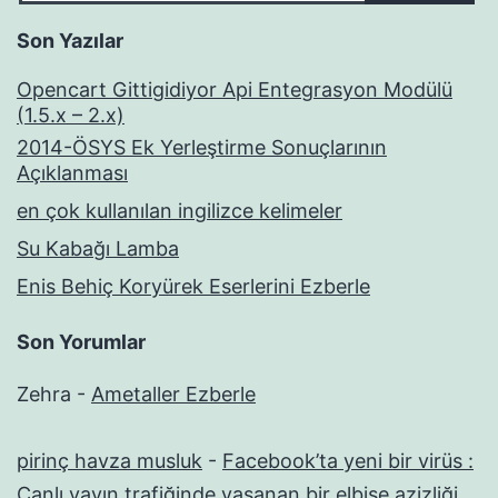
Son Yazılar
Opencart Gittigidiyor Api Entegrasyon Modülü
(1.5.x – 2.x)
2014-ÖSYS Ek Yerleştirme Sonuçlarının
Açıklanması
en çok kullanılan ingilizce kelimeler
Su Kabağı Lamba
Enis Behiç Koryürek Eserlerini Ezberle
Son Yorumlar
Zehra
-
Ametaller Ezberle
pirinç havza musluk
-
Facebook’ta yeni bir virüs :
Canlı yayın trafiğinde yaşanan bir elbise azizliği