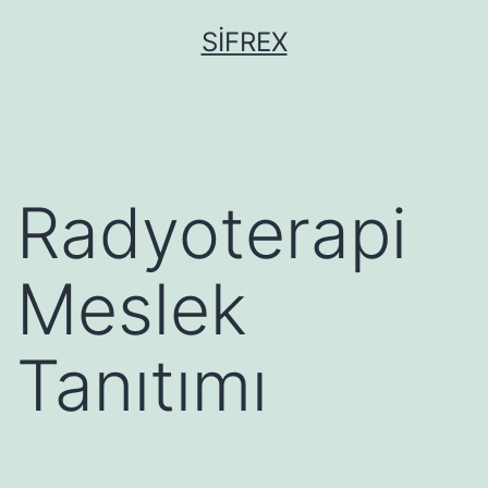
İçeriğe
SIFREX
geç
Radyoterapi
Meslek
Tanıtımı