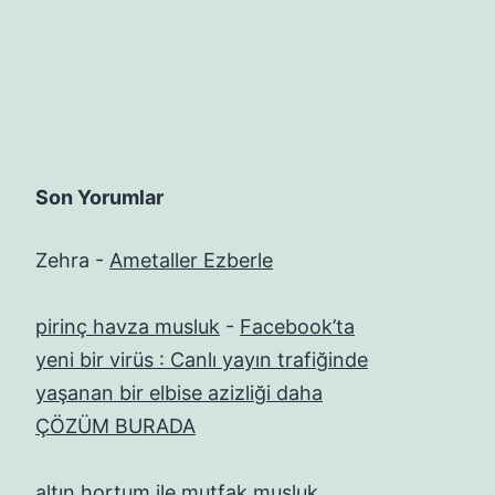
Son Yorumlar
Zehra
-
Ametaller Ezberle
pirinç havza musluk
-
Facebook’ta
yeni bir virüs : Canlı yayın trafiğinde
yaşanan bir elbise azizliği daha
ÇÖZÜM BURADA
altın hortum ile mutfak musluk