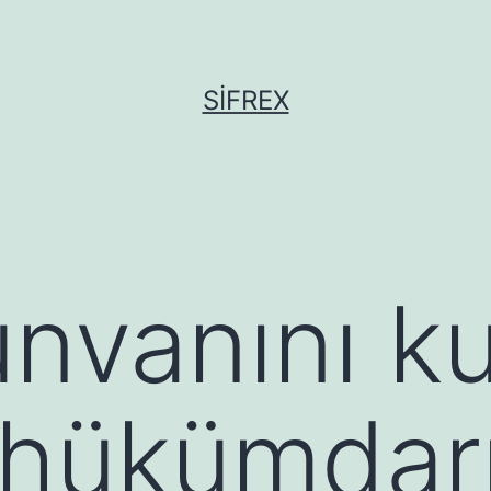
SIFREX
unvanını k
k hükümdar