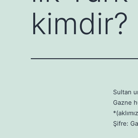
kimdir?
Sultan u
Gazne h
*(aklımı
Şifre: G