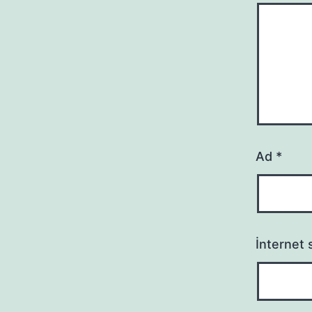
Ad
*
İnternet s