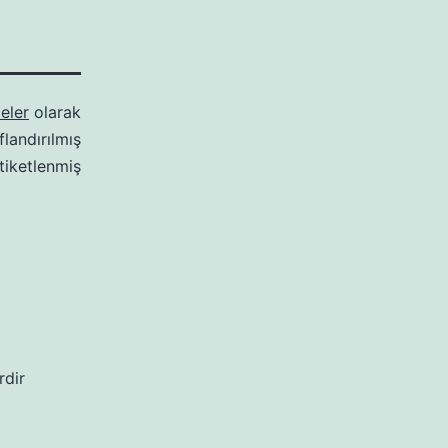
eler
olarak
ıflandırılmış
tiketlenmiş
rdir