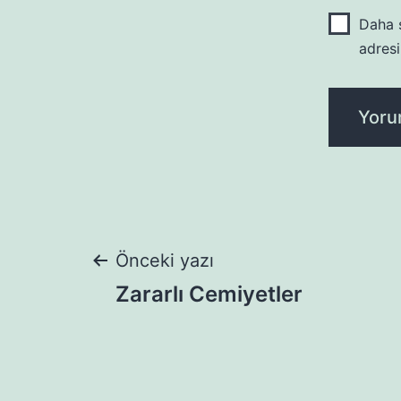
Daha s
adresi
Yazı
Önceki yazı
Zararlı Cemiyetler
gezinmesi