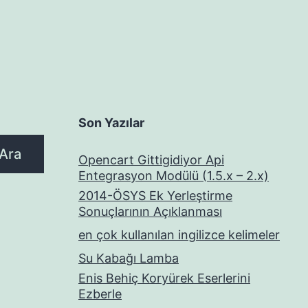
Son Yazılar
Ara
Opencart Gittigidiyor Api
Entegrasyon Modülü (1.5.x – 2.x)
2014-ÖSYS Ek Yerleştirme
Sonuçlarının Açıklanması
en çok kullanılan ingilizce kelimeler
Su Kabağı Lamba
Enis Behiç Koryürek Eserlerini
Ezberle