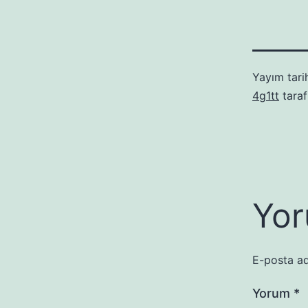
Yayım tari
4g1tt
taraf
Yor
E-posta ad
Yorum
*