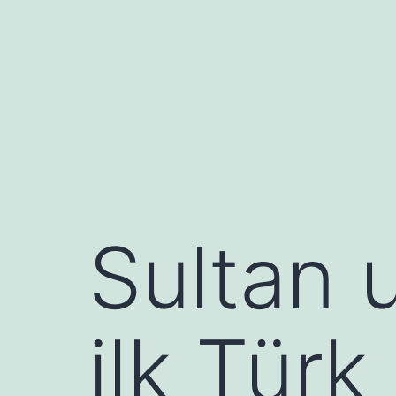
İçeriğe
geç
Sultan 
ilk Tür