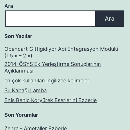
Ara
7500
Kelime
Ara
Öğrenin
Son Yazılar
Opencart Gittigidiyor Api Entegrasyon Modülü
(1.5.x – 2.x)
2014-ÖSYS Ek Yerleştirme Sonuçlarının
Açıklanması
en çok kullanılan ingilizce kelimeler
Su Kabağı Lamba
Enis Behiç Koryürek Eserlerini Ezberle
Son Yorumlar
Zehra
-
Ametaller Ezberle