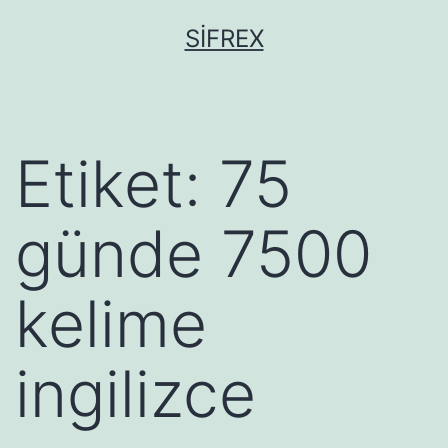
İçeriğe
SIFREX
geç
Etiket:
75
günde 7500
kelime
ingilizce