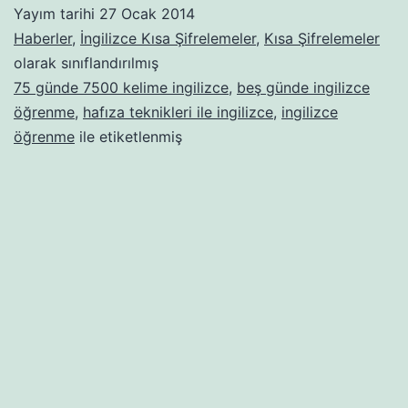
ile
Yayım tarihi
27 Ocak 2014
İngilizce
Haberler
,
İngilizce Kısa Şifrelemeler
,
Kısa Şifrelemeler
Kelimeler
olarak sınıflandırılmış
75 günde 7500 kelime ingilizce
,
beş günde ingilizce
(3
öğrenme
,
hafıza teknikleri ile ingilizce
,
ingilizce
Cilt
öğrenme
ile etiketlenmiş
Kitap
+
Kaliteli
Baskı
+
760
Sayfa)
75
günde