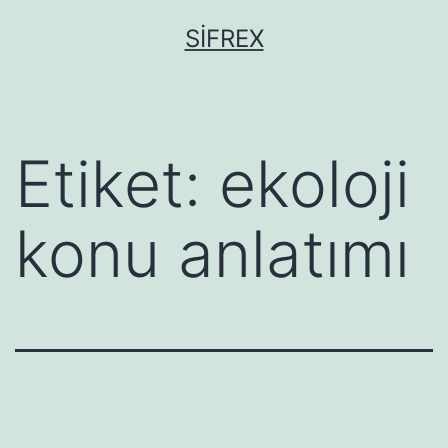
İçeriğe
SIFREX
geç
Etiket:
ekoloji
konu anlatımı