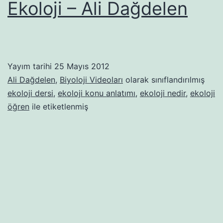
Ekoloji – Ali Dağdelen
Yayım tarihi
25 Mayıs 2012
Ali Dağdelen
,
Biyoloji Videoları
olarak sınıflandırılmış
ekoloji dersi
,
ekoloji konu anlatımı
,
ekoloji nedir
,
ekoloji
öğren
ile etiketlenmiş