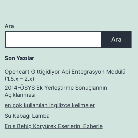
Ara
Ara
Son Yazılar
Opencart Gittigidiyor Api Entegrasyon Modülü
(1.5.x – 2.x)
2014-ÖSYS Ek Yerleştirme Sonuçlarının
Açıklanması
en çok kullanılan ingilizce kelimeler
Su Kabağı Lamba
Enis Behiç Koryürek Eserlerini Ezberle