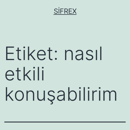
İçeriğe
SIFREX
geç
Etiket:
nasıl
etkili
konuşabilirim