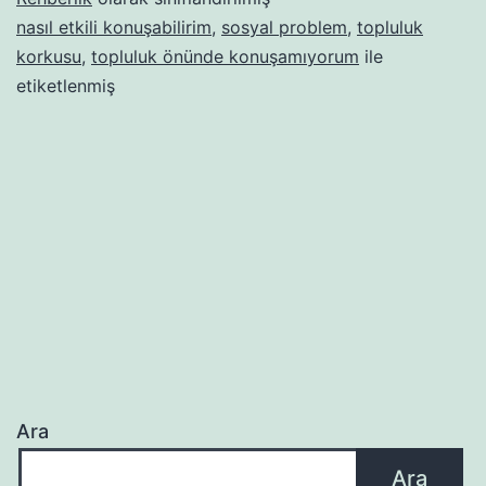
nasıl etkili konuşabilirim
,
sosyal problem
,
topluluk
korkusu
,
topluluk önünde konuşamıyorum
ile
etiketlenmiş
Ara
Ara