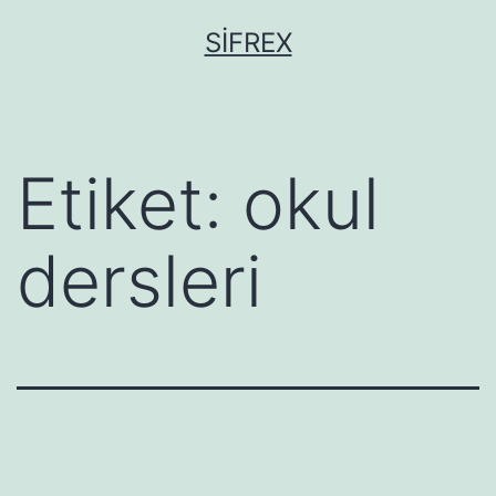
İçeriğe
SIFREX
geç
Etiket:
okul
dersleri