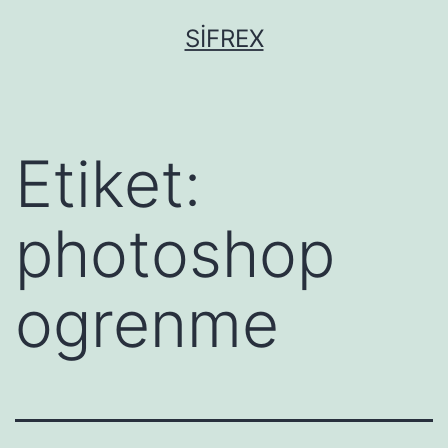
İçeriğe
SIFREX
geç
Etiket:
photoshop
ogrenme