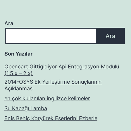
Ara
Ara
Son Yazılar
Opencart Gittigidiyor Api Entegrasyon Modülü
(1.5.x – 2.x)
2014-ÖSYS Ek Yerleştirme Sonuçlarının
Açıklanması
en çok kullanılan ingilizce kelimeler
Su Kabağı Lamba
Enis Behiç Koryürek Eserlerini Ezberle