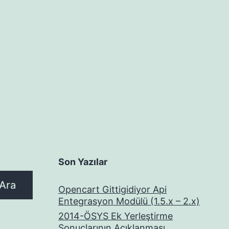
Son Yazılar
Ara
Opencart Gittigidiyor Api
Entegrasyon Modülü (1.5.x – 2.x)
2014-ÖSYS Ek Yerleştirme
Sonuçlarının Açıklanması