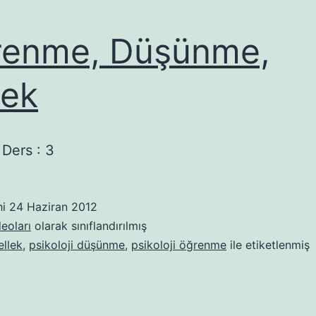
renme, Düşünme,
lek
 Ders : 3
hi
24 Haziran 2012
eoları
olarak sınıflandırılmış
ellek
,
psikoloji düşünme
,
psikoloji öğrenme
ile etiketlenmiş