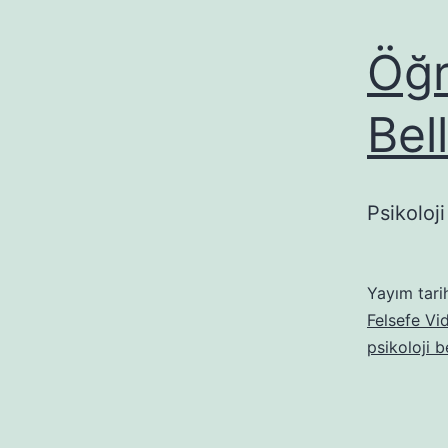
Öğ
Bel
Psikoloji
Yayım tari
Felsefe Vid
psikoloji b