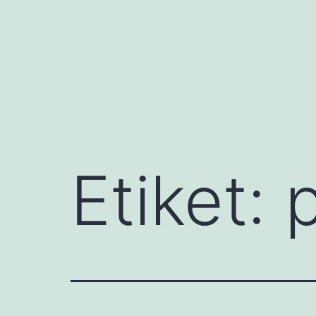
İçeriğe
geç
Etiket: