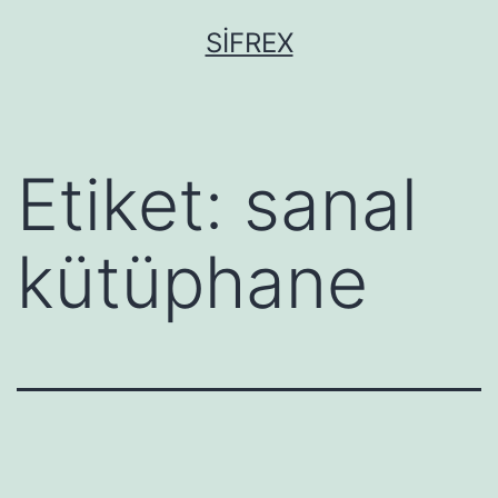
İçeriğe
SIFREX
geç
Etiket:
sanal
kütüphane