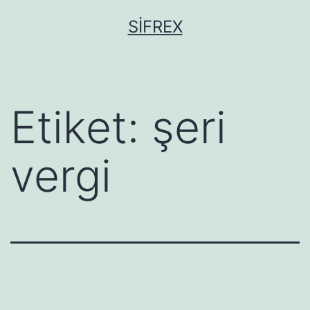
İçeriğe
SIFREX
geç
Etiket:
şeri
vergi