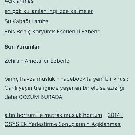
Açıklanması
en çok kullanılan ingilizce kelimeler
Su Kabağı Lamba
Enis Behiç Koryürek Eserlerini Ezberle
Son Yorumlar
Zehra
-
Ametaller Ezberle
pirinç havza musluk
-
Facebook’ta yeni bir virüs :
Canlı yayın trafiğinde yaşanan bir elbise azizliği
daha ÇÖZÜM BURADA
altın hortum ile mutfak musluk hortum
-
2014-
ÖSYS Ek Yerleştirme Sonuçlarının Açıklanması