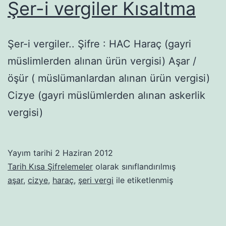
Şer-i vergiler Kısaltma
Şer-i vergiler.. Şifre : HAC Haraç (gayri
müslimlerden alınan ürün vergisi) Aşar /
öşür ( müslümanlardan alınan ürün vergisi)
Cizye (gayri müslümlerden alınan askerlik
vergisi)
Yayım tarihi
2 Haziran 2012
Tarih Kısa Şifrelemeler
olarak sınıflandırılmış
aşar
,
cizye
,
haraç
,
şeri vergi
ile etiketlenmiş