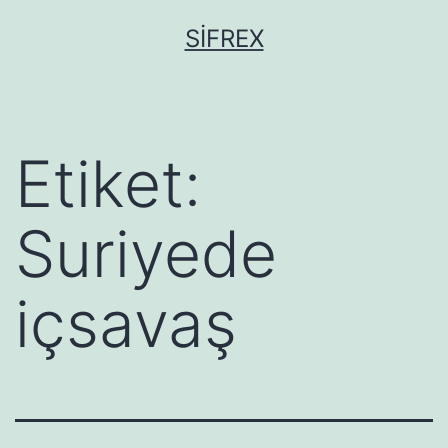
İçeriğe
SIFREX
geç
Etiket:
Suriyede
içsavaş