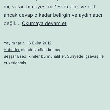
mı, vatan himayesi mi? Soru açık ve net
ancak cevap o kadar belirgin ve aydınlatıcı
Suriye:Kaotik
değil.…
Okumaya devam et
Savaşta
Ölen
Yayım tarihi
16 Ekim 2012
Masumlar
Haberler
olarak sınıflandırılmış
Beşşar Esed
,
kimler bu muhalifler
,
Suriyede içsavaş
ile
etiketlenmiş