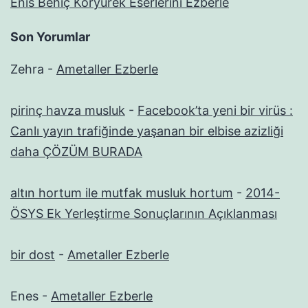
Enis Behiç Koryürek Eserlerini Ezberle
Son Yorumlar
Zehra
-
Ametaller Ezberle
pirinç havza musluk
-
Facebook’ta yeni bir virüs :
Canlı yayın trafiğinde yaşanan bir elbise azizliği
daha ÇÖZÜM BURADA
altın hortum ile mutfak musluk hortum
-
2014-
ÖSYS Ek Yerleştirme Sonuçlarının Açıklanması
bir dost
-
Ametaller Ezberle
Enes
-
Ametaller Ezberle