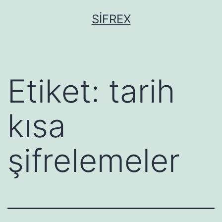
İçeriğe
SIFREX
geç
Etiket:
tarih
kısa
şifrelemeler