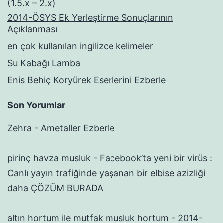
(1.5.x – 2.x)
2014-ÖSYS Ek Yerleştirme Sonuçlarının
Açıklanması
en çok kullanılan ingilizce kelimeler
Su Kabağı Lamba
Enis Behiç Koryürek Eserlerini Ezberle
Son Yorumlar
Zehra
-
Ametaller Ezberle
pirinç havza musluk
-
Facebook’ta yeni bir virüs :
Canlı yayın trafiğinde yaşanan bir elbise azizliği
daha ÇÖZÜM BURADA
altın hortum ile mutfak musluk hortum
-
2014-