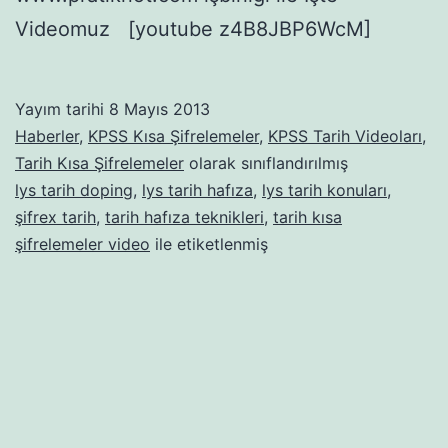
Videomuz [youtube z4B8JBP6WcM]
Yayım tarihi
8 Mayıs 2013
Haberler
,
KPSS Kısa Şifrelemeler
,
KPSS Tarih Videoları
,
Tarih Kısa Şifrelemeler
olarak sınıflandırılmış
lys tarih doping
,
lys tarih hafıza
,
lys tarih konuları
,
şifrex tarih
,
tarih hafıza teknikleri
,
tarih kısa
şifrelemeler video
ile etiketlenmiş