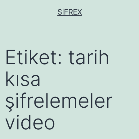
İçeriğe
SIFREX
geç
Etiket:
tarih
kısa
şifrelemeler
video