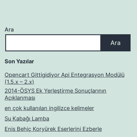
Ara
Ara
Son Yazılar
Opencart Gittigidiyor Api Entegrasyon Modülü
(1.5.x – 2.x)
2014-ÖSYS Ek Yerleştirme Sonuçlarının
Açıklanması
en çok kullanılan ingilizce kelimeler
Su Kabağı Lamba
Enis Behiç Koryürek Eserlerini Ezberle