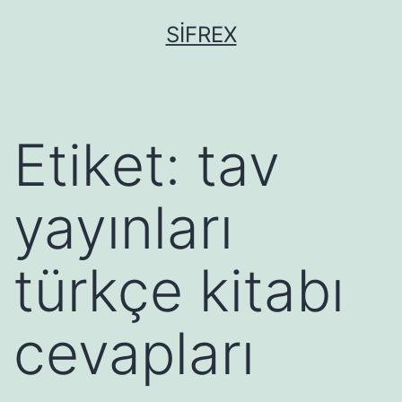
İçeriğe
SIFREX
geç
Etiket:
tav
yayınları
türkçe kitabı
cevapları