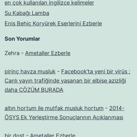
en çok kullanılan ingilizce kelimeler
Su Kabağı Lamba
Enis Behiç Koryürek Eserlerini Ezberle
Son Yorumlar
Zehra
-
Ametaller Ezberle
pirinç havza musluk
-
Facebook’ta yeni bir virüs :
Canlı yayın trafiğinde yaşanan bir elbise azizliği
daha ÇÖZÜM BURADA
altın hortum ile mutfak musluk hortum
-
2014-
ÖSYS Ek Yerleştirme Sonuçlarının Açıklanması
bir dost
-
Ametaller Ezberle