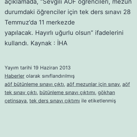
açıklamada, “Sevgili AÖF öğrencileri, mezun
durumdaki öğrenciler için tek ders sınavı 28
Temmuz’da 11 merkezde
yapılacak. Hayırlı uğurlu olsun” ifadelerini
kullandı. Kaynak : İHA
Yayım tarihi
19 Haziran 2013
Haberler
olarak sınıflandırılmış
aöf bütünleme sınavı çıktı
,
aöf mezunlar için sınav
,
aöf
tek sınav çıktı
,
bütünleme sınavı çıktımı
,
gökhan
çetinsaya
,
tek ders sınavı çıktımı
ile etiketlenmiş