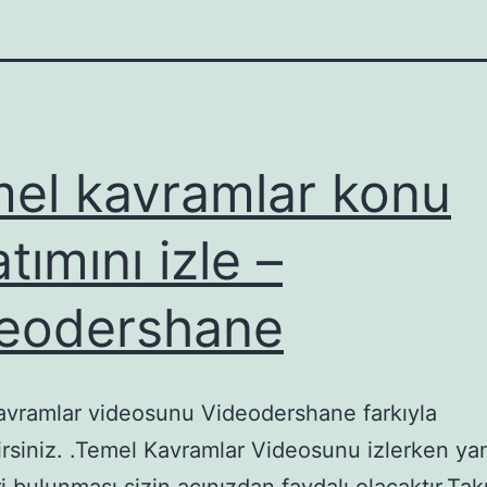
el kavramlar konu
tımını izle –
eodershane
vramlar videosunu Videodershane farkıyla
lirsiniz. .Temel Kavramlar Videosunu izlerken ya