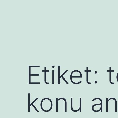
İçeriğe
geç
Etiket:
konu an