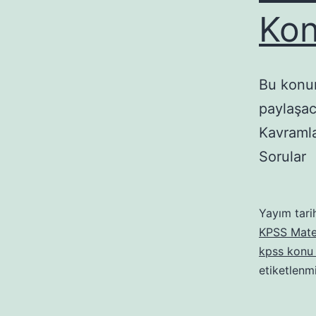
Kon
Bu konu
paylaşac
Kavramla
Sorular
Yayım tari
KPSS Mate
kpss konu 
etiketlenm