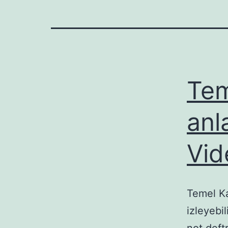
Tem
anla
Vid
Temel Ka
izleyebi