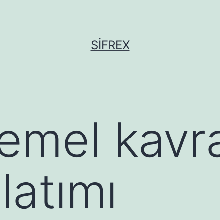
SIFREX
temel kavr
latımı