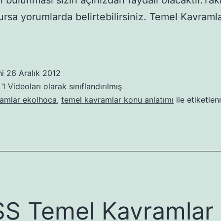
i bulunması sizin açınızdan faydalı olacaktır.Takı
lursa yorumlarda belirtebilirsiniz. Temel Kavraml
hi
26 Aralık 2012
1 Videoları
olarak sınıflandırılmış
ramlar ekolhoca
,
temel kavramlar konu anlatımı
ile etiketlen
S Temel Kavramlar