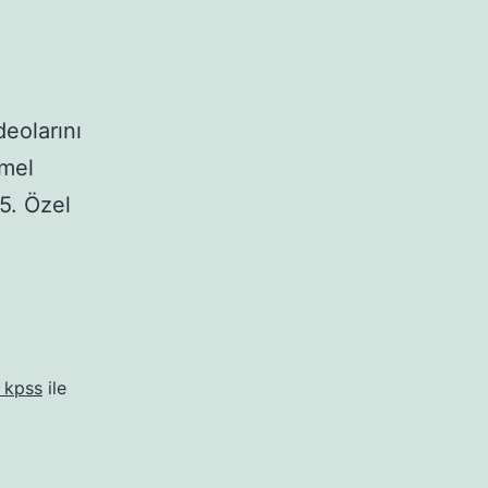
eolarını
emel
5. Özel
 kpss
ile