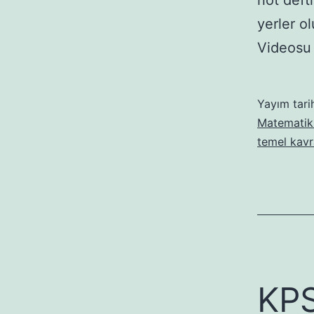
not deftr
yerler o
Videosu
Yayım tari
Matematik 
temel kav
KPS