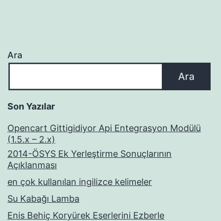
Ara
Ara
Son Yazılar
Opencart Gittigidiyor Api Entegrasyon Modülü
(1.5.x – 2.x)
2014-ÖSYS Ek Yerleştirme Sonuçlarının
Açıklanması
en çok kullanılan ingilizce kelimeler
Su Kabağı Lamba
Enis Behiç Koryürek Eserlerini Ezberle