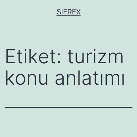
İçeriğe
SIFREX
geç
Etiket:
turizm
konu anlatımı