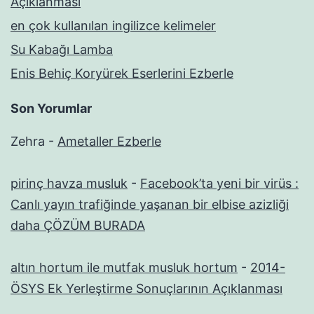
Açıklanması
en çok kullanılan ingilizce kelimeler
Su Kabağı Lamba
Enis Behiç Koryürek Eserlerini Ezberle
Son Yorumlar
Zehra
-
Ametaller Ezberle
pirinç havza musluk
-
Facebook’ta yeni bir virüs :
Canlı yayın trafiğinde yaşanan bir elbise azizliği
daha ÇÖZÜM BURADA
altın hortum ile mutfak musluk hortum
-
2014-
ÖSYS Ek Yerleştirme Sonuçlarının Açıklanması