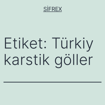
İçeriğe
SIFREX
geç
Etiket:
Türkiy
karstik göller