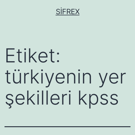
İçeriğe
SIFREX
geç
Etiket:
türkiyenin yer
şekilleri kpss