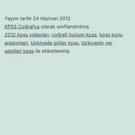
Coğrafya
Dersleri
Yayım tarihi
24 Haziran 2012
KPSS Coğrafya
olarak sınıflandırılmış
2012 kpss videoları
,
coğrafi konum kpss
,
kpss konu
anlatımları
,
türkiyede göller kpss
,
türkiyenin yer
şekilleri kpss
ile etiketlenmiş