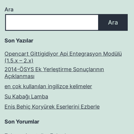
Ara
Ara
Son Yazılar
Opencart Gittigidiyor Api Entegrasyon Modülü
(1.5.x – 2.x)
2014-ÖSYS Ek Yerleştirme Sonuçlarının
Açıklanması
en çok kullanılan ingilizce kelimeler
Su Kabağı Lamba
Enis Behiç Koryürek Eserlerini Ezberle
Son Yorumlar