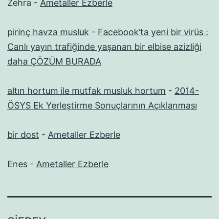
Zehra
-
Ametaller Ezberle
pirinç havza musluk
-
Facebook’ta yeni bir virüs :
Canlı yayın trafiğinde yaşanan bir elbise azizliği
daha ÇÖZÜM BURADA
altın hortum ile mutfak musluk hortum
-
2014-
ÖSYS Ek Yerleştirme Sonuçlarının Açıklanması
bir dost
-
Ametaller Ezberle
Enes
-
Ametaller Ezberle