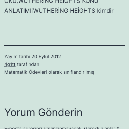
OKU,WUTHERİNG HEİGHTS KONU
ANLATIMIiWUTHERİNG HEİGHTS kimdir
Yayım tarihi
20 Eylül 2012
4g1tt
tarafından
Matematik Ödevleri
olarak sınıflandırılmış
Yorum Gönderin
E-posta adresiniz yayınlanmayacak.
Gerekli alanlar
*