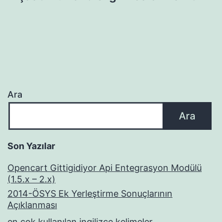
Ara
Ara
Son Yazılar
Opencart Gittigidiyor Api Entegrasyon Modülü
(1.5.x – 2.x)
2014-ÖSYS Ek Yerleştirme Sonuçlarının
Açıklanması
en çok kullanılan ingilizce kelimeler