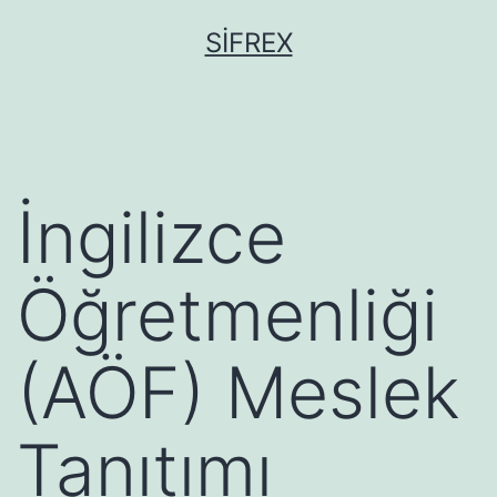
İçeriğe
SIFREX
geç
İngilizce
Öğretmenliği
(AÖF) Meslek
Tanıtımı