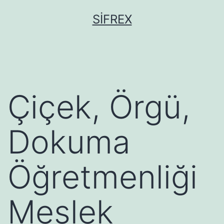
İçeriğe
SIFREX
geç
Çiçek, Örgü,
Dokuma
Öğretmenliği
Meslek