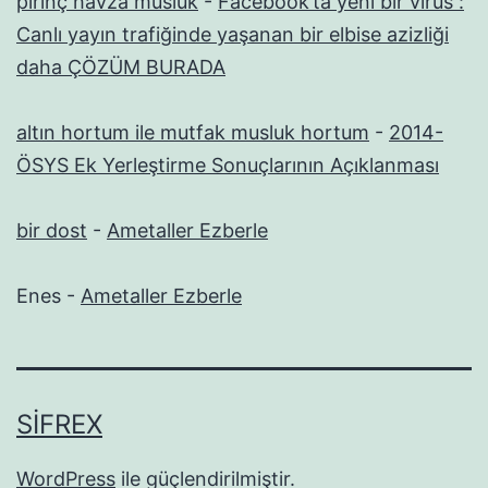
pirinç havza musluk
-
Facebook’ta yeni bir virüs :
Canlı yayın trafiğinde yaşanan bir elbise azizliği
daha ÇÖZÜM BURADA
altın hortum ile mutfak musluk hortum
-
2014-
ÖSYS Ek Yerleştirme Sonuçlarının Açıklanması
bir dost
-
Ametaller Ezberle
Enes
-
Ametaller Ezberle
SIFREX
WordPress
ile güçlendirilmiştir.