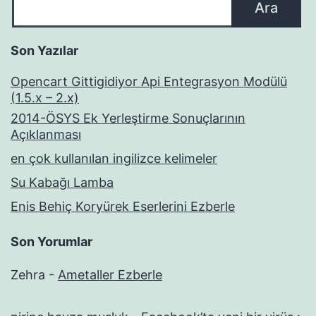
Ara
Son Yazılar
Opencart Gittigidiyor Api Entegrasyon Modülü
(1.5.x – 2.x)
2014-ÖSYS Ek Yerleştirme Sonuçlarının
Açıklanması
en çok kullanılan ingilizce kelimeler
Su Kabağı Lamba
Enis Behiç Koryürek Eserlerini Ezberle
Son Yorumlar
Zehra
-
Ametaller Ezberle