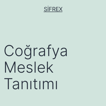
İçeriğe
SIFREX
geç
Coğrafya
Meslek
Tanıtımı