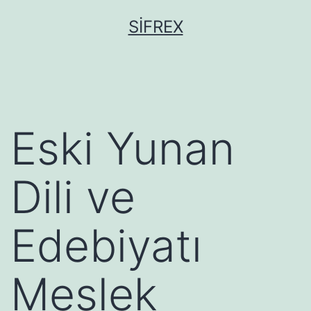
İçeriğe
SIFREX
geç
Eski Yunan
Dili ve
Edebiyatı
Meslek