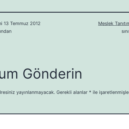
hi
13 Temmuz 2012
Meslek Tanıtım
ından
sın
um Gönderin
resiniz yayınlanmayacak.
Gerekli alanlar
*
ile işaretlenmişle