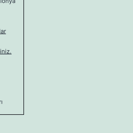
olonya
dar
iniz.
rı