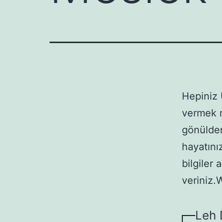
Hepiniz 
vermek m
gönülden
hayatınız
bilgiler
veriniz.
Leh 