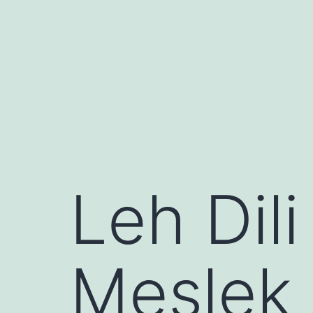
İçeriğe
geç
Leh Dili
Meslek 