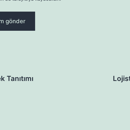
ek Tanıtımı
Lojis