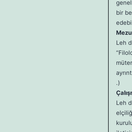
genel
bir b
edebiy
Mezun
Leh d
“Filo
müter
ayrın
.)
Çalış
Leh d
elçili
kurul