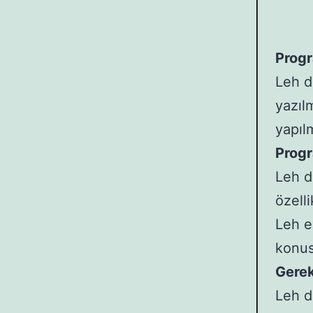
Prog
Leh d
yazıl
yapıl
Progr
Leh d
özelli
Leh e
konus
Gerek
Leh d