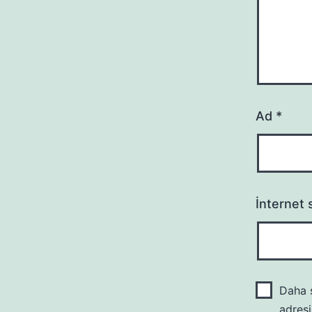
Ad
*
İnternet s
Daha s
adresi