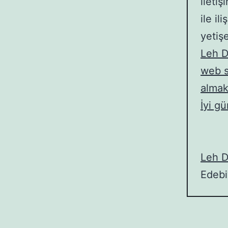
ileti
ile i
yetişe
Leh Di
web s
almak
İyi gü
Leh Di
Edebiy