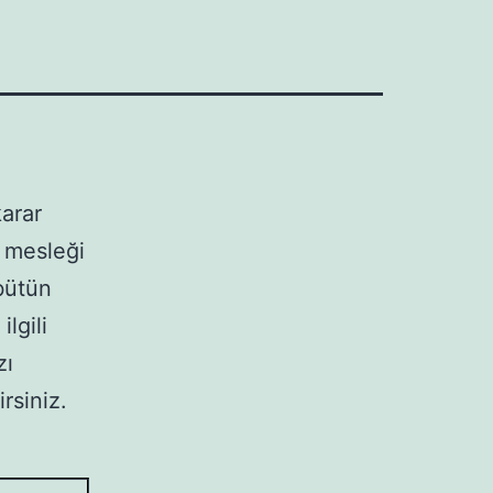
karar
 mesleği
bütün
ilgili
zı
irsiniz.