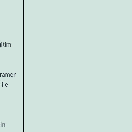
ğitim
gramer
 ile
çin