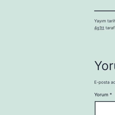
Yayım tari
4g1tt
taraf
Yor
E-posta ad
Yorum
*