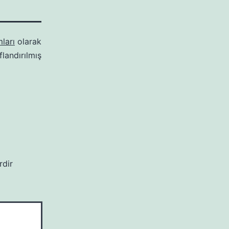
ları
olarak
ıflandırılmış
rdir