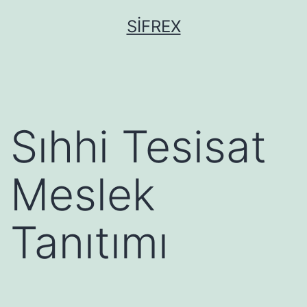
İçeriğe
SIFREX
geç
Sıhhi Tesisat
Meslek
Tanıtımı