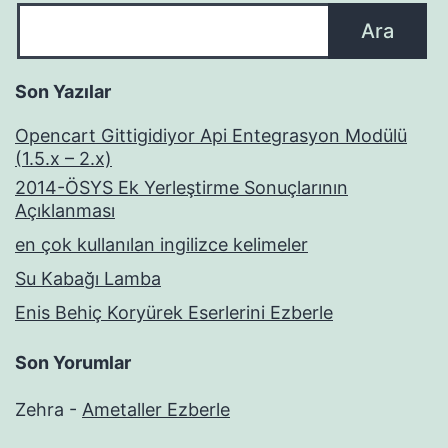
Ara
Son Yazılar
Opencart Gittigidiyor Api Entegrasyon Modülü
(1.5.x – 2.x)
2014-ÖSYS Ek Yerleştirme Sonuçlarının
Açıklanması
en çok kullanılan ingilizce kelimeler
Su Kabağı Lamba
Enis Behiç Koryürek Eserlerini Ezberle
Son Yorumlar
Zehra
-
Ametaller Ezberle