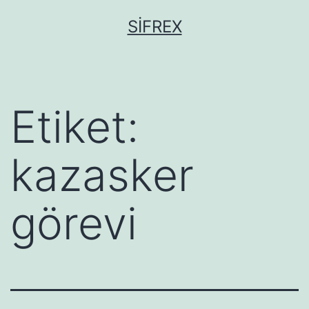
İçeriğe
SIFREX
geç
Etiket:
kazasker
görevi