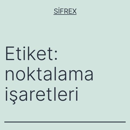
İçeriğe
SIFREX
geç
Etiket:
noktalama
işaretleri