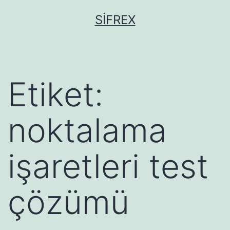
İçeriğe
SIFREX
geç
Etiket:
noktalama
işaretleri test
çözümü