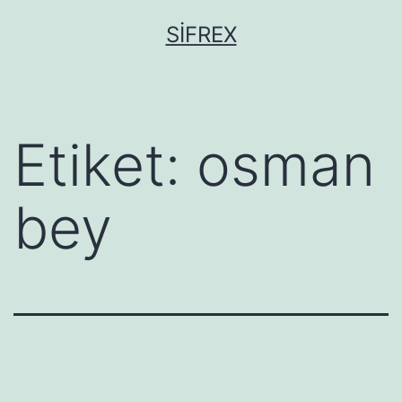
İçeriğe
SIFREX
geç
Etiket:
osman
bey