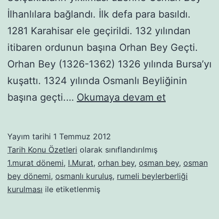
İlhanlılara bağlandı. İlk defa para basıldı.
1281 Karahisar ele geçirildi. 132 yılından
itibaren ordunun başına Orhan Bey Geçti.
Orhan Bey (1326-1362) 1326 yılında Bursa’yı
kuşattı. 1324 yılında Osmanlı Beyliğinin
Osmanlı
başına geçti.…
Okumaya devam et
Devleti
Kuruluş
Yayım tarihi
1 Temmuz 2012
Dönemi
Tarih Konu Özetleri
olarak sınıflandırılmış
1.murat dönemi
,
I.Murat
,
orhan bey
,
osman bey
,
osman
bey dönemi
,
osmanlı kuruluş
,
rumeli beylerberliği
kurulması
ile etiketlenmiş