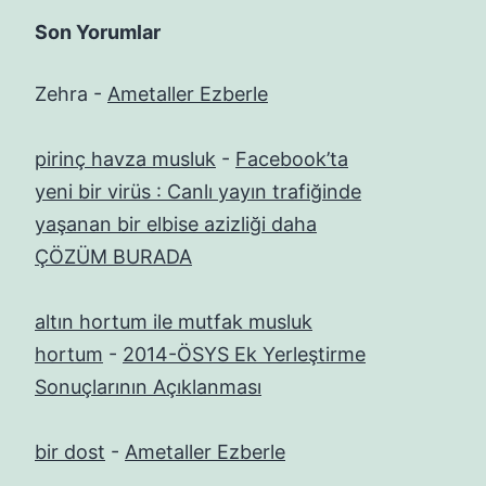
Son Yorumlar
Zehra
-
Ametaller Ezberle
pirinç havza musluk
-
Facebook’ta
yeni bir virüs : Canlı yayın trafiğinde
yaşanan bir elbise azizliği daha
ÇÖZÜM BURADA
altın hortum ile mutfak musluk
hortum
-
2014-ÖSYS Ek Yerleştirme
Sonuçlarının Açıklanması
bir dost
-
Ametaller Ezberle