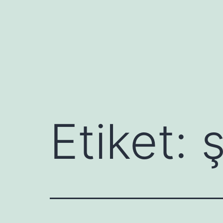
İçeriğe
geç
Etiket:
ş