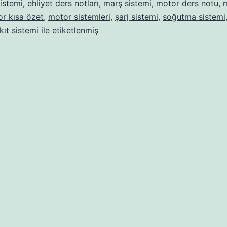
istemi
,
ehliyet ders notları
,
marş sistemi
,
motor ders notu
,
r kısa özet
,
motor sistemleri
,
şarj sistemi
,
soğutma sistemi
kıt sistemi
ile etiketlenmiş