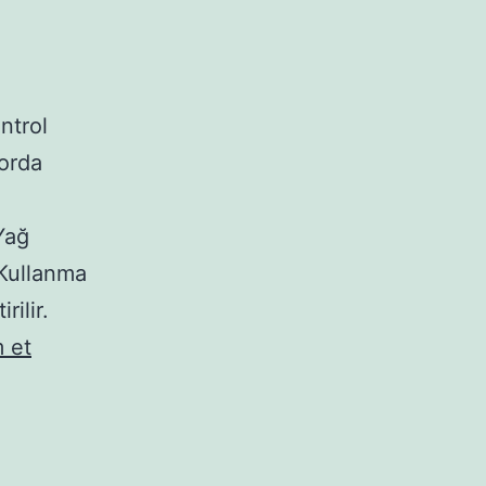
ntrol
torda
Yağ
 Kullanma
rilir.
Motor
 et
Dersi
Notları
Konu