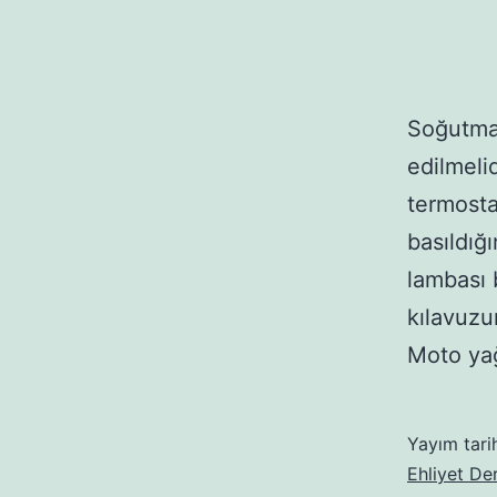
Soğutma 
edilmeli
termosta
basıldığ
lambası 
kılavuzun
Moto yağ
Yayım tari
Ehliyet Der