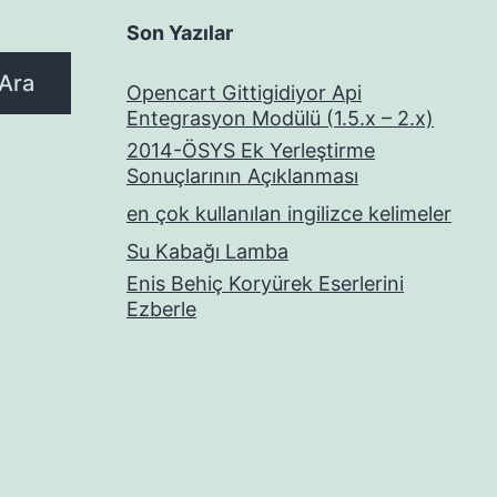
Son Yazılar
Ara
Opencart Gittigidiyor Api
Entegrasyon Modülü (1.5.x – 2.x)
2014-ÖSYS Ek Yerleştirme
Sonuçlarının Açıklanması
en çok kullanılan ingilizce kelimeler
Su Kabağı Lamba
Enis Behiç Koryürek Eserlerini
Ezberle