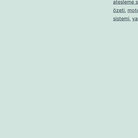
ateşleme s
özeti
,
moto
sistemi
,
ya