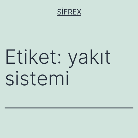
İçeriğe
SIFREX
geç
Etiket:
yakıt
sistemi