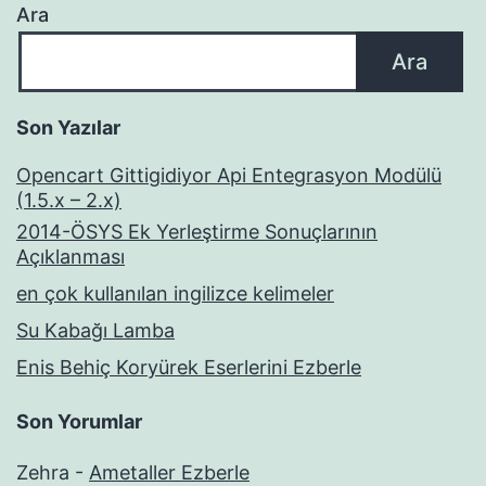
Ara
Ara
Son Yazılar
Opencart Gittigidiyor Api Entegrasyon Modülü
(1.5.x – 2.x)
2014-ÖSYS Ek Yerleştirme Sonuçlarının
Açıklanması
en çok kullanılan ingilizce kelimeler
Su Kabağı Lamba
Enis Behiç Koryürek Eserlerini Ezberle
Son Yorumlar
Zehra
-
Ametaller Ezberle