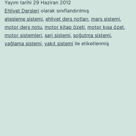
Yayım tarihi
29 Haziran 2012
Konu
Ehliyet Dersleri
olarak sınıflandırılmış
anlatımı
ateşleme sistemi
,
ehliyet ders notları
,
marş sistemi
,
motor ders notu
,
motor kitap özeti
,
motor kısa özet
,
motor sistemleri
,
şarj sistemi
,
soğutma sistemi
,
yağlama sistemi
,
yakıt sistemi
ile etiketlenmiş