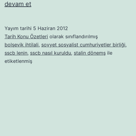
SSCB’nin
devam et
Kuruluşu
Yayım tarihi
5 Haziran 2012
Tarih Konu Özetleri
olarak sınıflandırılmış
bolşevik ihtilali
,
sovyet sosyalist cumhuriyetler birliği
,
sscb lenin
,
sscb nasıl kuruldu
,
stalin dönemş
ile
etiketlenmiş