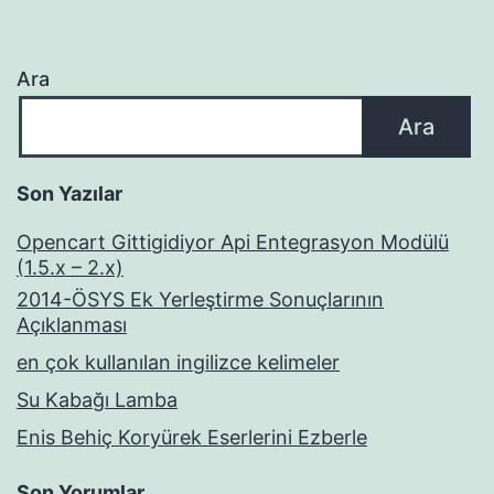
Ara
Ara
Son Yazılar
Opencart Gittigidiyor Api Entegrasyon Modülü
(1.5.x – 2.x)
2014-ÖSYS Ek Yerleştirme Sonuçlarının
Açıklanması
en çok kullanılan ingilizce kelimeler
Su Kabağı Lamba
Enis Behiç Koryürek Eserlerini Ezberle
Son Yorumlar