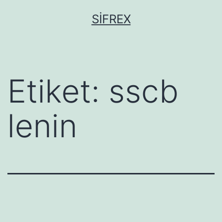
İçeriğe
SIFREX
geç
Etiket:
sscb
lenin