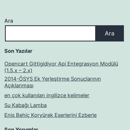
Ara
Ara
Son Yazılar
Opencart Gittigidiyor Api Entegrasyon Modülü
(1.5.x – 2.x)
2014-ÖSYS Ek Yerleştirme Sonuçlarının
Açıklanması
en çok kullanılan ingilizce kelimeler
Su Kabağı Lamba
Enis Behiç Koryürek Eserlerini Ezberle
Son Yorumlar