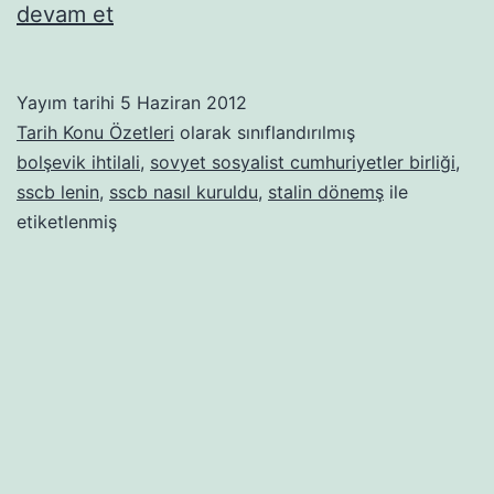
SSCB’nin
devam et
Kuruluşu
Yayım tarihi
5 Haziran 2012
Tarih Konu Özetleri
olarak sınıflandırılmış
bolşevik ihtilali
,
sovyet sosyalist cumhuriyetler birliği
,
sscb lenin
,
sscb nasıl kuruldu
,
stalin dönemş
ile
etiketlenmiş