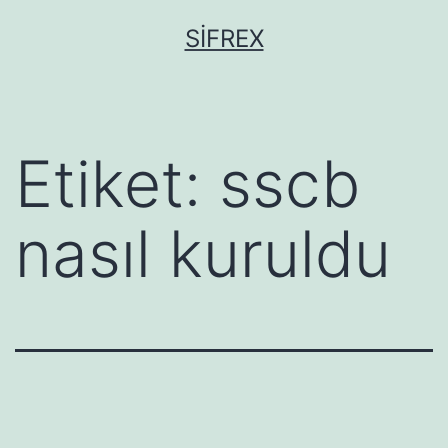
İçeriğe
SIFREX
geç
Etiket:
sscb
nasıl kuruldu