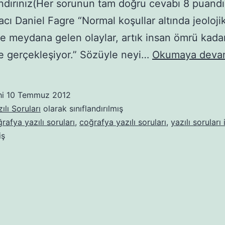
dırınız(Her sorunun tam doğru cevabı 8 puandır
acı Daniel Fagre “Normal koşullar altında jeoloj
e meydana gelen olaylar, artık insan ömrü kadar
 gerçekleşiyor.” Sözüyle neyi…
Okumaya deva
hi
10 Temmuz 2012
ılı Soruları
olarak sınıflandırılmış
ğrafya yazılı soruları
,
coğrafya yazılı soruları
,
yazılı soruları 
iş