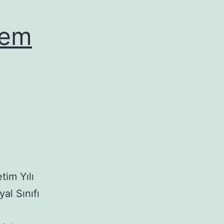
nem
tim Yılı
al Sınıfı