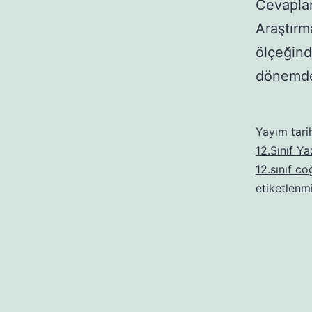
Cevaplan
Araştırm
ölçeğind
dönemde
Yayım tari
12.Sınıf Yaz
12.sınıf co
etiketlenm