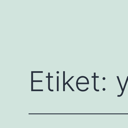
İçeriğe
geç
Etiket:
y