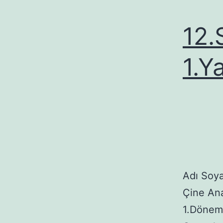
12.
1.Ya
Adı Soya
Çine Ana
1.Dönem 