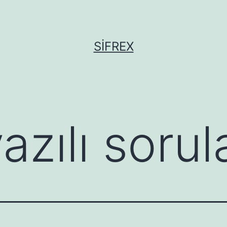
SIFREX
azılı sorula