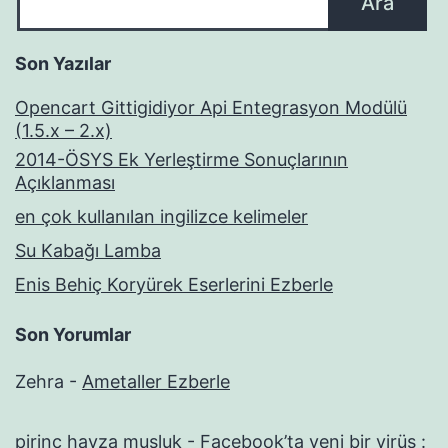
Ara
Son Yazılar
Opencart Gittigidiyor Api Entegrasyon Modülü
(1.5.x – 2.x)
2014-ÖSYS Ek Yerleştirme Sonuçlarının
Açıklanması
en çok kullanılan ingilizce kelimeler
Su Kabağı Lamba
Enis Behiç Koryürek Eserlerini Ezberle
Son Yorumlar
Zehra
-
Ametaller Ezberle
pirinç havza musluk
-
Facebook’ta yeni bir virüs :