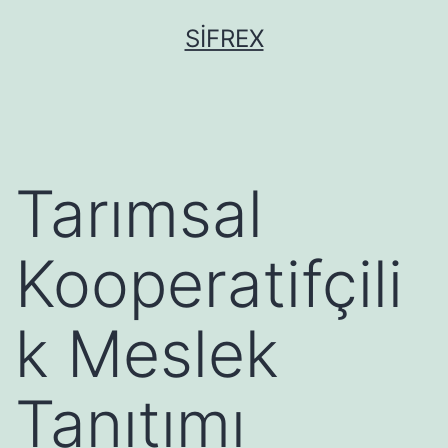
İçeriğe
SIFREX
geç
Tarımsal
Kooperatifçili
k Meslek
Tanıtımı