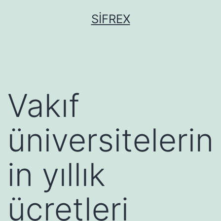
İçeriğe
SIFREX
geç
Vakıf
üniversitelerin
in yıllık
ücretleri