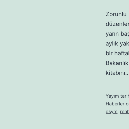
Zorunlu 
düzenlen
yarın ba
aylık yak
bir haft
Bakanlık
kitabını
Yayım tari
Haberler
ol
osym
,
rehb