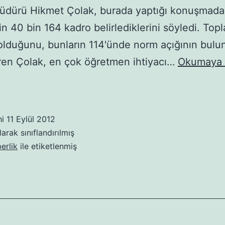
dürü Hikmet Çolak, burada yaptığı konuşmada,
in 40 bin 164 kadro belirlediklerini söyledi. To
olduğunu, bunların 114'ünde norm açığının bul
iren Çolak, en çok öğretmen ihtiyacı…
Okumaya
hi
11 Eylül 2012
arak sınıflandırılmış
ya
erlik
ile etiketlenmiş
men
ı