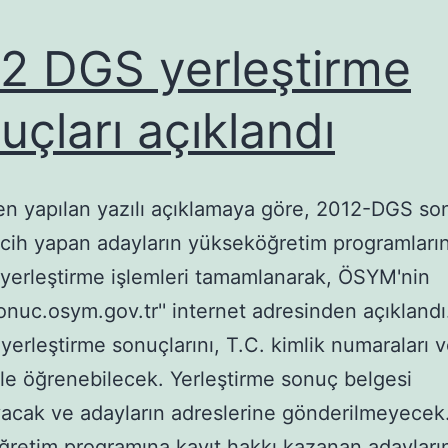
u
2 DGS yerleştirme
uçları açıklandı
 yapılan yazılı açıklamaya göre, 2012-DGS son
rcih yapan adayların yükseköğretim programları
yerleştirme işlemleri tamamlanarak, ÖSYM'nin
/sonuc.osym.gov.tr'' internet adresinden açıklandı
 yerleştirme sonuçlarını, T.C. kimlik numaraları 
iyle öğrenebilecek. Yerleştirme sonuç belgesi
acak ve adayların adreslerine gönderilmeyecek.
retim programına kayıt hakkı kazanan adayların