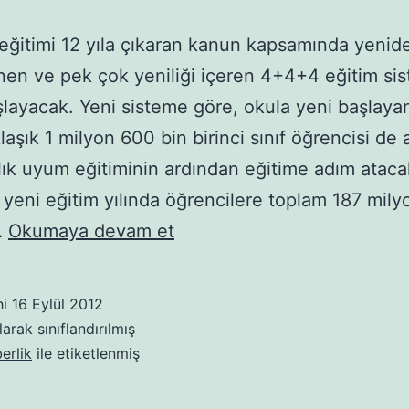
eğitimi 12 yıla çıkaran kanun kapsamında yenid
en ve pek çok yeniliği içeren 4+4+4 eğitim sis
şlayacak. Yeni sisteme göre, okula yeni başlaya
laşık 1 milyon 600 bin birinci sınıf öğrencisi de a
alık uyum eğitiminin ardından eğitime adım ataca
 yeni eğitim yılında öğrencilere toplam 187 mily
17
…
Okumaya devam et
Milyon
Öğrenci
hi
16 Eylül 2012
İçin
arak sınıflandırılmış
Ders
erlik
ile etiketlenmiş
Zili