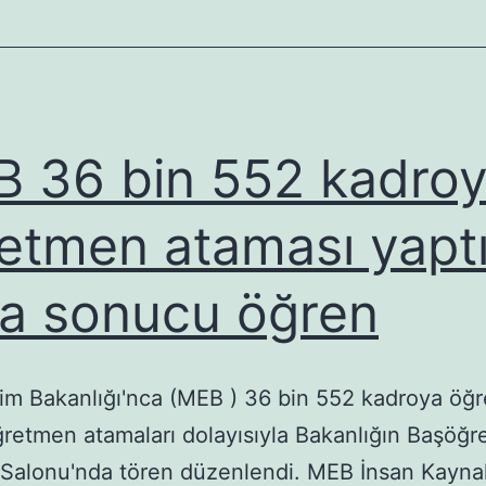
Çalıyor
 36 bin 552 kadro
etmen ataması yaptı
la sonucu öğren
itim Bakanlığı'nca (MEB ) 36 bin 552 kadroya öğ
ğretmen atamaları dolayısıyla Bakanlığın Başöğ
 Salonu'nda tören düzenlendi. MEB İnsan Kaynak