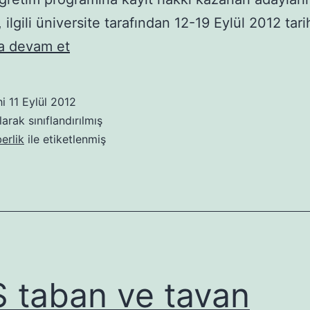
, ilgili üniversite tarafından 12-19 Eylül 2012 tari
2012
 devam et
DGS
yerleştirme
hi
11 Eylül 2012
sonuçları
arak sınıflandırılmış
açıklandı
erlik
ile etiketlenmiş
 taban ve tavan