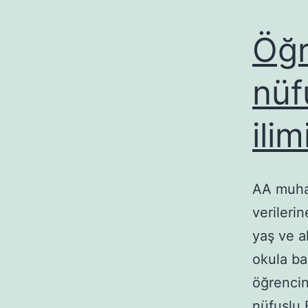
Öğr
nüf
ilim
AA muhab
verileri
yaş ve a
okula ba
öğrencin
nüfuslu 