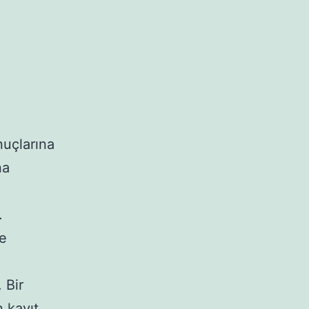
uçlarına
na
.
ve
 Bir
 kayıt