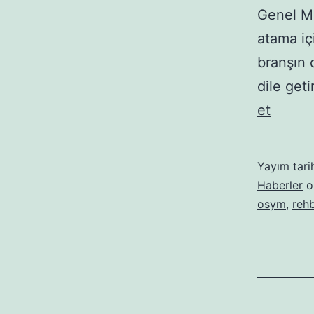
Genel Mü
atama iç
branşın 
dile get
MEB
et
36
bin
Yayım tari
552
Haberler
ol
kadro
osym
,
rehb
ögret
atamas
yaptı!
–