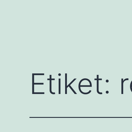
İçeriğe
geç
Etiket:
r