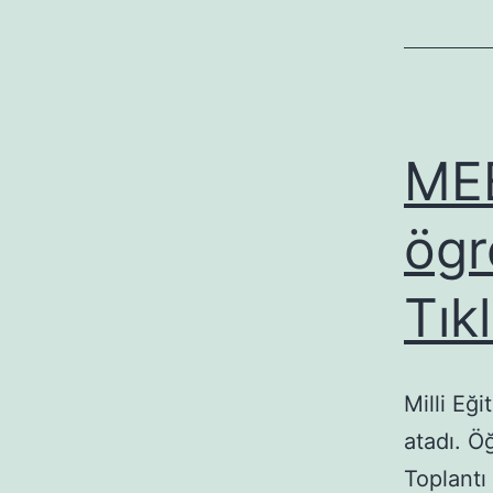
MEB
ögr
Tık
Milli Eğ
atadı. Ö
Toplantı