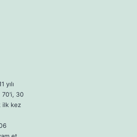
 yılı
 70'i, 30
 ilk kez
506
Öğrenci
am et