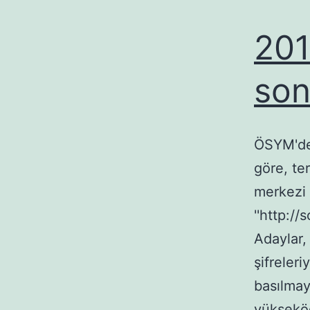
Tıkla
sonuc
201
öğren
son
ÖSYM'den
göre, te
merkezi 
''http:/
Adaylar,
şifreler
basılmay
yükseköğ