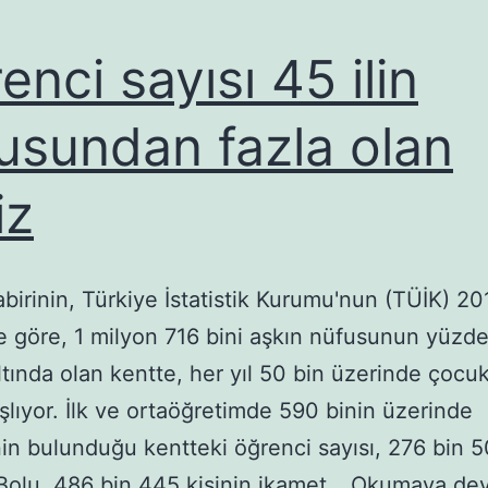
enci sayısı 45 ilin
usundan fazla olan
iz
irinin, Türkiye İstatistik Kurumu'nun (TÜİK) 2011
ne göre, 1 milyon 716 bini aşkın nüfusunun yüzde
ltında olan kentte, her yıl 50 bin üzerinde çocuk
şlıyor. İlk ve ortaöğretimde 590 binin üzerinde
in bulunduğu kentteki öğrenci sayısı, 276 bin 
Bolu, 486 bin 445 kişinin ikamet…
Okumaya dev