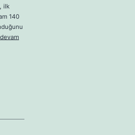
 ilk
plam 140
unduğunu
 devam