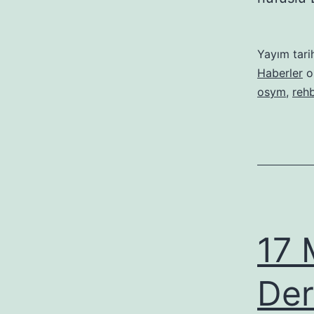
Yayım tari
Haberler
ol
osym
,
rehb
17 
Der