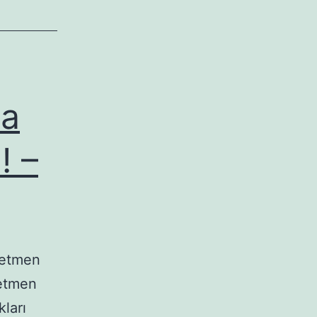
ya
! –
retmen
retmen
ları