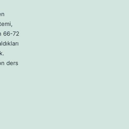
en
temi,
n 66-72
ldıkları
k.
on ders