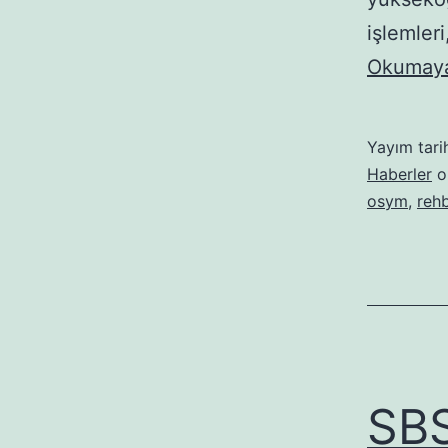
işlemleri
Okumaya
Yayım tari
Haberler
ol
osym
,
rehb
SBS